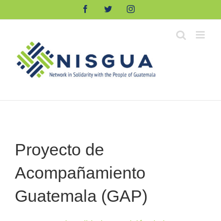
Skip
Facebook
Twitter
Instagram
to
content
Proyecto de
Acompañamiento
Guatemala (GAP)