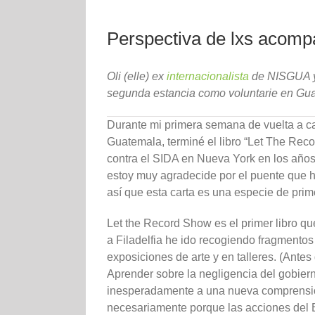
Perspectiva de lxs acompa
Oli (elle) ex
internacionalista
de NISGUA y 
segunda estancia como voluntarie en G
Durante mi primera semana de vuelta a c
Guatemala, terminé el libro “Let The Re
contra el SIDA en Nueva York en los años
estoy muy agradecide por el puente que hi
así que esta carta es una especie de pr
Let the Record Show es el primer libro q
a Filadelfia he ido recogiendo fragmentos 
exposiciones de arte y en talleres. (Ante
Aprender sobre la negligencia del gobier
inesperadamente a una nueva comprensión 
necesariamente porque las acciones del 