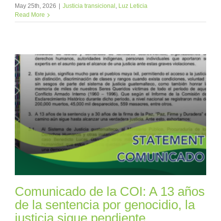
May 25th, 2026
|
Justicia transicional
,
Luz Leticia
Read More
Comunicado de la COI: A 13 años
de la sentencia por genocidio, la
justicia sigue pendiente