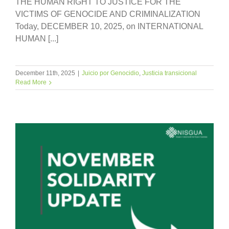
THE HUMAN RIGHT TO JUSTICE FOR THE
VICTIMS OF GENOCIDE AND CRIMINALIZATION
Today, DECEMBER 10, 2025, on INTERNATIONAL
HUMAN [...]
December 11th, 2025
|
Juicio por Genocidio
,
Justicia transicional
Read More