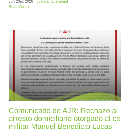
July 23rd, 2026
|
Justicia transicional
Read More
Comunicado de AJR: Rechazo al
arresto domiciliario otorgado al ex
militar Manuel Benedicto Lucas