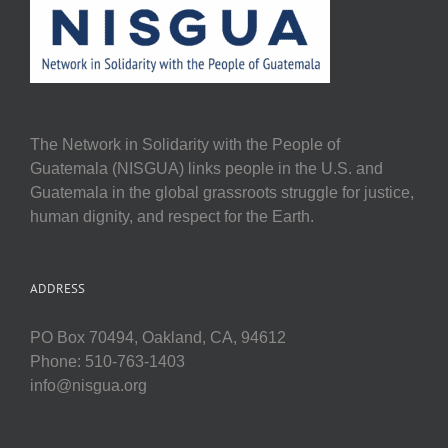
The Network in Solidarity with the People of
Guatemala (NISGUA) links people in the U.S. and
Guatemala in the global grassroots struggle for justice,
human dignity, and respect for the Earth.
ADDRESS
PO Box 70494, Oakland, CA, 94612
Phone: 510-763-1403
info@nisgua.org