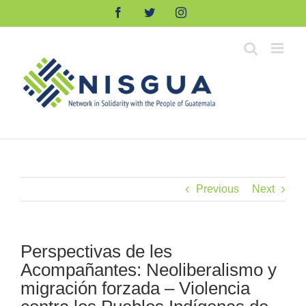
Skip
Facebook
Twitter
Instagram
to
content
Previous
Next
Perspectivas de les
Acompañantes: Neoliberalismo y
migración forzada – Violencia