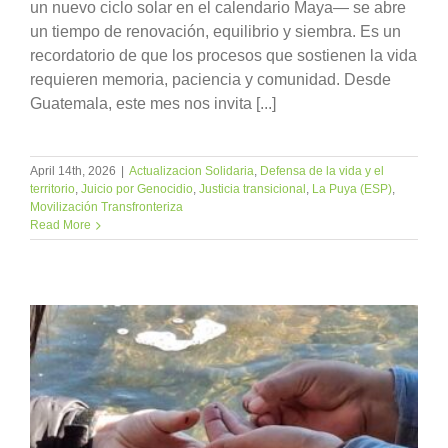
un nuevo ciclo solar en el calendario Maya— se abre
un tiempo de renovación, equilibrio y siembra. Es un
recordatorio de que los procesos que sostienen la vida
requieren memoria, paciencia y comunidad. Desde
Guatemala, este mes nos invita [...]
April 14th, 2026
|
Actualizacion Solidaria
,
Defensa de la vida y el
territorio
,
Juicio por Genocidio
,
Justicia transicional
,
La Puya (ESP)
,
Movilización Transfronteriza
Read More