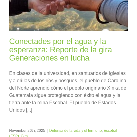
Conectades por el agua y la
esperanza: Reporte de la gira
Generaciones en lucha
En clases de la universidad, en santuarios de iglesias
y a orillas de los ríos y bosques, el pueblo de Carolina
del Norte aprendió cómo el pueblo originario Xinka de
Guatemala sigue protegiendo con éxito el agua y la
tierra ante la mina Escobal. El pueblo de Estados
Unidos [...]
November 26th, 2025
|
Defensa de la vida y el territorio
,
Escobal
(ESP)
,
Gira