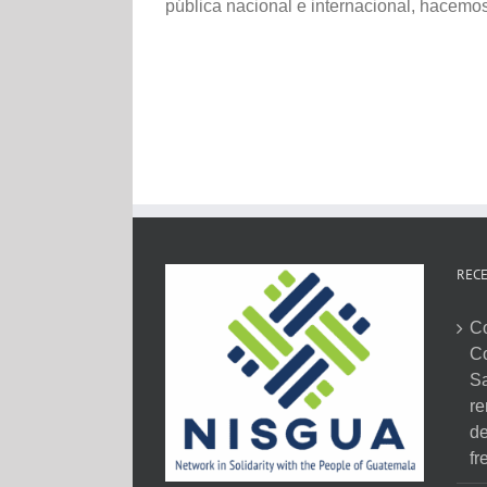
pública nacional e internacional, hacemos 
RECE
C
C
Sa
re
de
fr