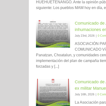
HUEHUETENANGO. Ante la opinión pública
siguiente: Los pueblos MAM hoy en día, es
Comunicado de AJ
inhumaciones en
July 23rd, 2026
|
0 Com
ASOCIACIÓN PAR
COMUNICADO Vícti
Panatzan, Choatalun, y comunidades cerc
implementación del plan de campaña tier
forzadas y [...]
Comunicado de A
ex militar Manu
July 16th, 2026
|
0 Com
La Asociación para 