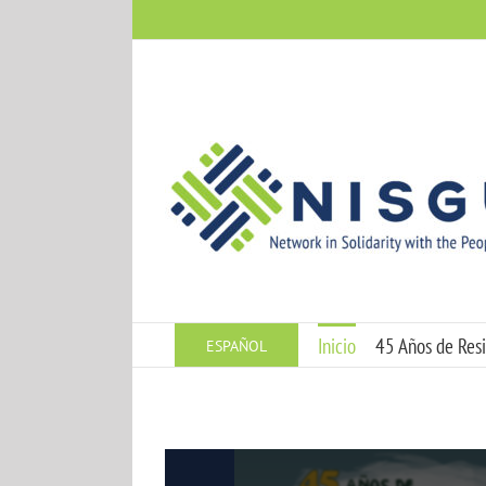
Skip
to
content
Inicio
45 Años de Resi
ESPAÑOL