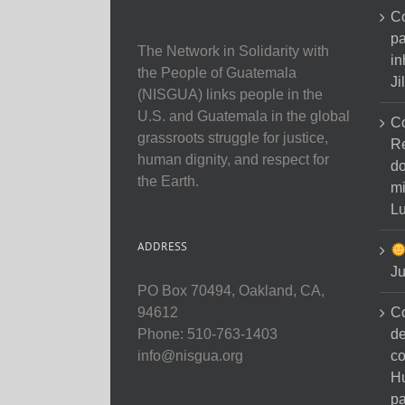
Co
pa
The Network in Solidarity with
in
the People of Guatemala
Ji
(NISGUA) links people in the
U.S. and Guatemala in the global
C
grassroots struggle for justice,
Re
human dignity, and respect for
do
the Earth.
mi
Lu
ADDRESS
Ju
PO Box 70494, Oakland, CA,
C
94612
de
Phone: 510-763-1403
co
info@nisgua.org
H
pa