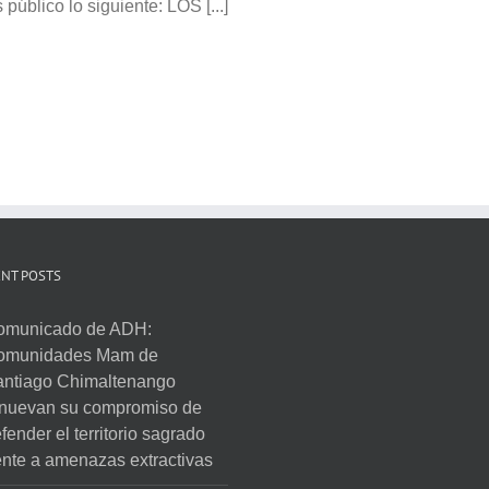
público lo siguiente: LOS [...]
NT POSTS
omunicado de ADH:
omunidades Mam de
ntiago Chimaltenango
nuevan su compromiso de
fender el territorio sagrado
ente a amenazas extractivas