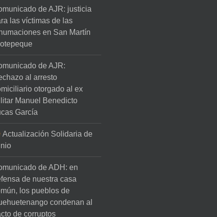
municado de AJR: justicia
ra las víctimas de las
humaciones en San Martín
lotepeque
omunicado de AJR:
chazo al arresto
miciliario otorgado al ex
litar Manuel Benedicto
cas García
Actualización Solidaria de
nio
omunicado de ADH: en
fensa de nuestra casa
mún, los pueblos de
uehuetenango condenan al
cto de corruptos