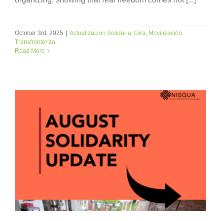
October 3rd, 2025
|
Actualizacion Solidaria
,
Gira
,
Movilización
Transfronteriza
Read More