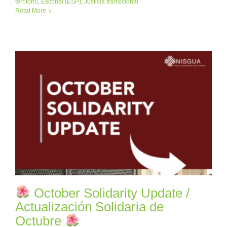
territorio
,
Escobal (ESP)
,
Justicia transicional
Read More
October Solidarity Update /
Actualización Solidaria de
Octubre