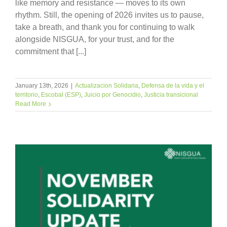
like memory and resistance — moves to its own
rhythm. Still, the opening of 2026 invites us to pause,
take a breath, and thank you for continuing to walk
alongside NISGUA, for your trust, and for the
commitment that [...]
January 13th, 2026
|
Actualizacion Solidaria
,
Defensa de la vida y el
territorio
,
Escobal (ESP)
,
Juicio por Genocidio
,
Justicia transicional
Read More