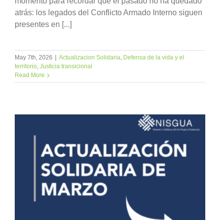
momento para recordar que el pasado no ha quedado
atrás: los legados del Conflicto Armado Interno siguen
presentes en [...]
May 7th, 2026
|
Actualizacion Solidaria
,
Defensa de la vida y el
territorio
,
Justicia transicional
Read More