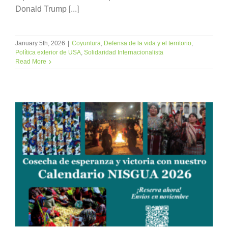
Donald Trump [...]
January 5th, 2026
|
Coyuntura
,
Defensa de la vida y el territorio
,
Política exterior de USA
,
Solidaridad Internacionalista
Read More