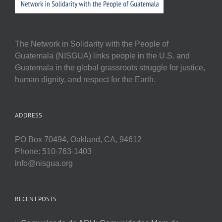
The Network in Solidarity with the People of
Guatemala (NISGUA) links people in the U.S. and
Guatemala in the global grassroots struggle for justice,
human dignity, and respect for the Earth.
ADDRESS
PO Box 70494, Oakland, CA, 94612
Phone: 510-763-1403
info@nisgua.org
RECENT POSTS