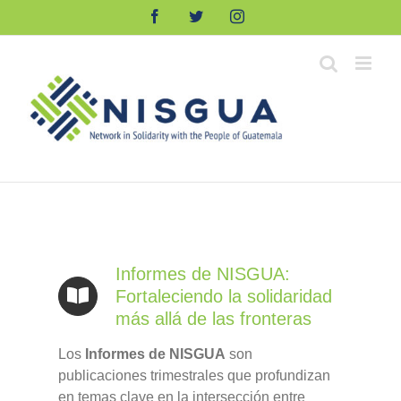
Skip
Facebook
Twitter
Instagram
to
content
Informes de NISGUA:
Fortaleciendo la solidaridad
más allá de las fronteras
Los
Informes de NISGUA
son
publicaciones trimestrales que profundizan
en temas clave en la intersección entre