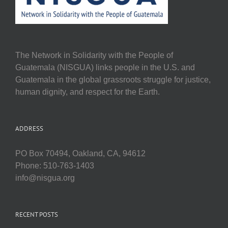
The Network in Solidarity with the People of
Guatemala (NISGUA) links people in the U.S. and
Guatemala in the global grassroots struggle for justice,
human dignity, and respect for the Earth.
ADDRESS
PO Box 70494, Oakland, CA, 94612
Phone: 510-763-1403
info@nisgua.org
RECENT POSTS