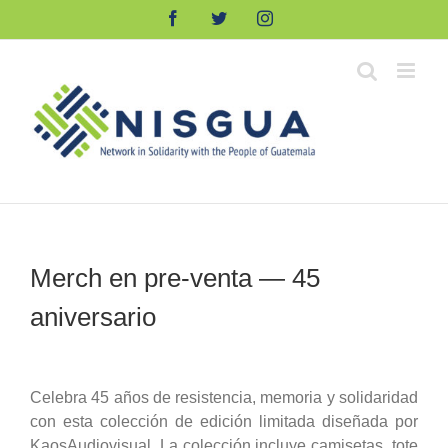
Skip
Facebook
Twitter
Instagram
to
content
Merch en pre-venta — 45
aniversario
Celebra 45 años de resistencia, memoria y solidaridad
con esta colección de edición limitada diseñada por
KaosAudiovisual. La colección incluye camisetas, tote