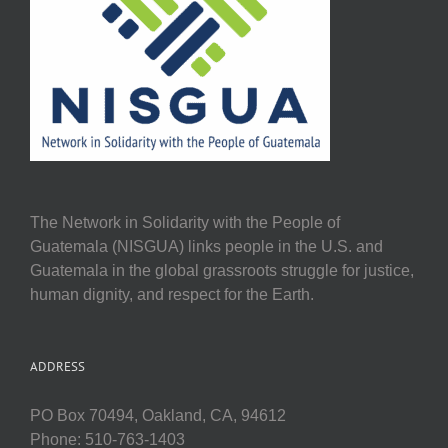
The Network in Solidarity with the People of
Guatemala (NISGUA) links people in the U.S. and
Guatemala in the global grassroots struggle for justice,
human dignity, and respect for the Earth.
ADDRESS
PO Box 70494, Oakland, CA, 94612
Phone: 510-763-1403