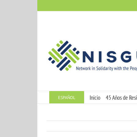
Skip
to
content
Inicio
45 Años de Resi
ESPAÑOL