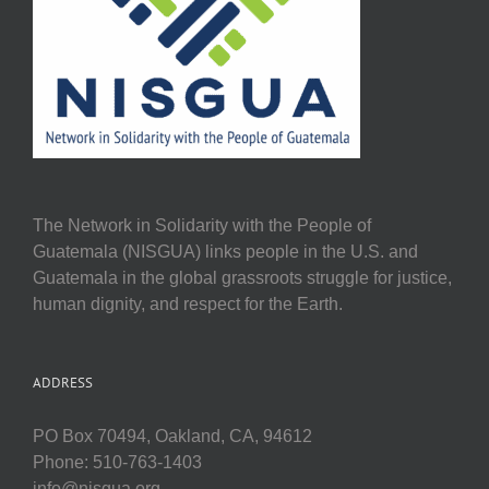
The Network in Solidarity with the People of
Guatemala (NISGUA) links people in the U.S. and
Guatemala in the global grassroots struggle for justice,
human dignity, and respect for the Earth.
ADDRESS
PO Box 70494, Oakland, CA, 94612
Phone: 510-763-1403
info@nisgua.org