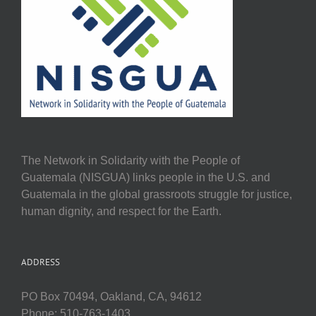
The Network in Solidarity with the People of
Guatemala (NISGUA) links people in the U.S. and
Guatemala in the global grassroots struggle for justice,
human dignity, and respect for the Earth.
ADDRESS
PO Box 70494, Oakland, CA, 94612
Phone: 510-763-1403