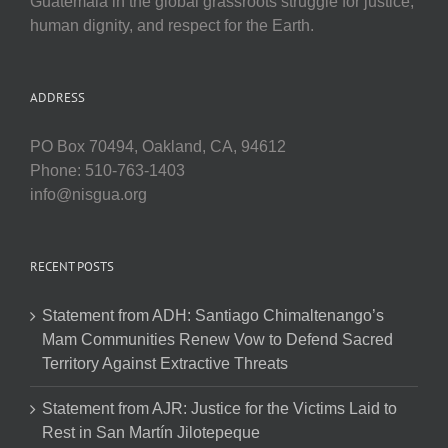
Guatemala in the global grassroots struggle for justice,
human dignity, and respect for the Earth.
ADDRESS
PO Box 70494, Oakland, CA, 94612
Phone: 510-763-1403
info@nisgua.org
RECENT POSTS
Statement from ADH: Santiago Chimaltenango’s
Mam Communities Renew Vow to Defend Sacred
Territory Against Extractive Threats
Statement from AJR: Justice for the Victims Laid to
Rest in San Martín Jilotepeque