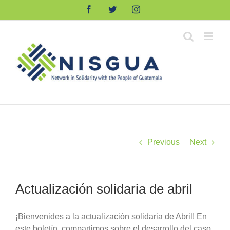
Skip
Facebook
Twitter
Instagram
to
content
Previous
Next
Actualización solidaria de abril
¡Bienvenides a la actualización solidaria de Abril! En
este boletín, compartimos sobre el desarrollo del caso