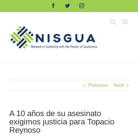
Skip
Facebook
Twitter
Instagram
to
content
Previous
Next
A 10 años de su asesinato
exigimos justicia para Topacio
Reynoso