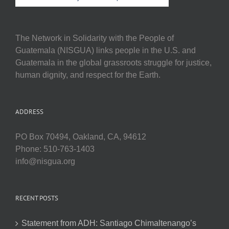
The Network in Solidarity with the People of
Guatemala (NISGUA) links people in the U.S. and
Guatemala in the global grassroots struggle for justice,
human dignity, and respect for the Earth.
ADDRESS
PO Box 70494, Oakland, CA, 94612
Phone: 510-763-1403
info@nisgua.org
RECENT POSTS
Statement from ADH: Santiago Chimaltenango’s