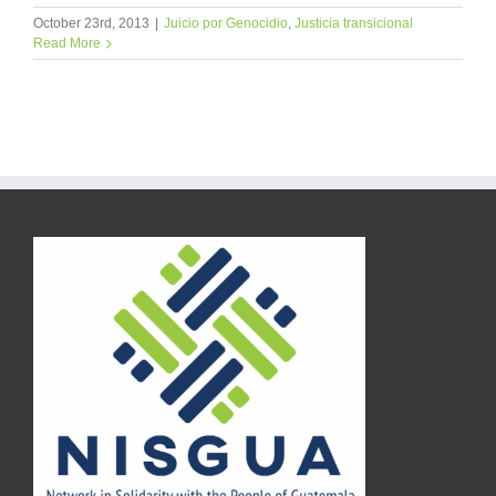
October 23rd, 2013
|
Juicio por Genocidio
,
Justicia transicional
Read More