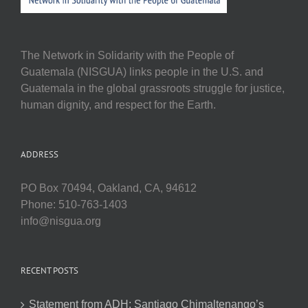
The Network in Solidarity with the People of
Guatemala (NISGUA) links people in the U.S. and
Guatemala in the global grassroots struggle for justice,
human dignity, and respect for the Earth.
ADDRESS
PO Box 70494, Oakland, CA, 94612
Phone: 510-763-1403
info@nisgua.org
RECENT POSTS
Statement from ADH: Santiago Chimaltenango’s