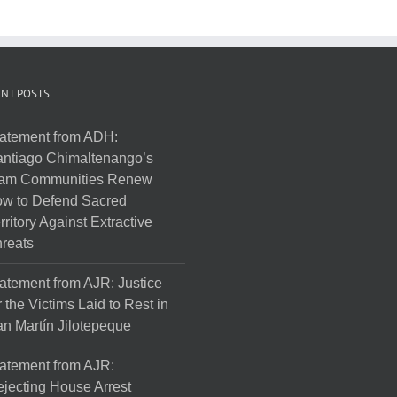
NT POSTS
atement from ADH:
ntiago Chimaltenango’s
am Communities Renew
w to Defend Sacred
rritory Against Extractive
reats
atement from AJR: Justice
r the Victims Laid to Rest in
n Martín Jilotepeque
atement from AJR:
jecting House Arrest