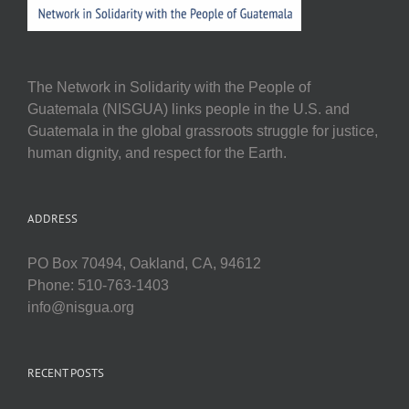
The Network in Solidarity with the People of
Guatemala (NISGUA) links people in the U.S. and
Guatemala in the global grassroots struggle for justice,
human dignity, and respect for the Earth.
ADDRESS
PO Box 70494, Oakland, CA, 94612
Phone: 510-763-1403
info@nisgua.org
RECENT POSTS