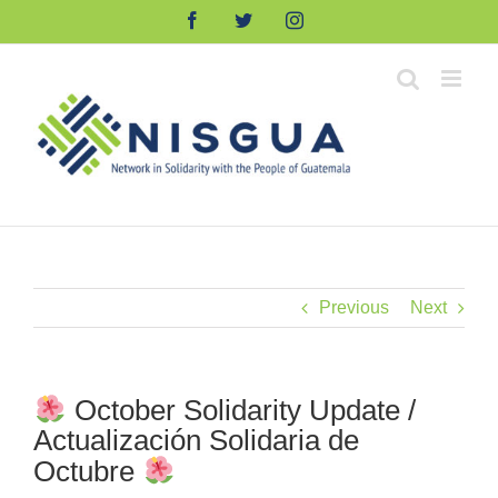
Skip
Facebook
Twitter
Instagram
to
content
Previous
Next
October Solidarity Update /
Actualización Solidaria de
Octubre