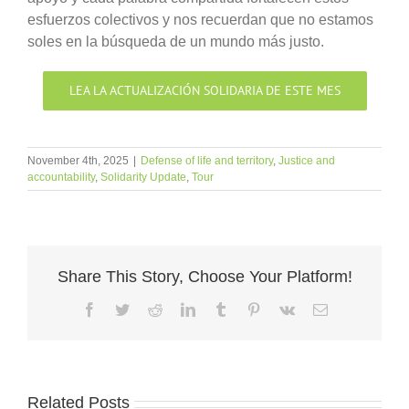
esfuerzos colectivos y nos recuerdan que no estamos
soles en la búsqueda de un mundo más justo.
LEA LA ACTUALIZACIÓN SOLIDARIA DE ESTE MES
November 4th, 2025
|
Defense of life and territory
,
Justice and
accountability
,
Solidarity Update
,
Tour
Share This Story, Choose Your Platform!
Facebook
Twitter
Reddit
LinkedIn
Tumblr
Pinterest
Vk
Email
Related Posts