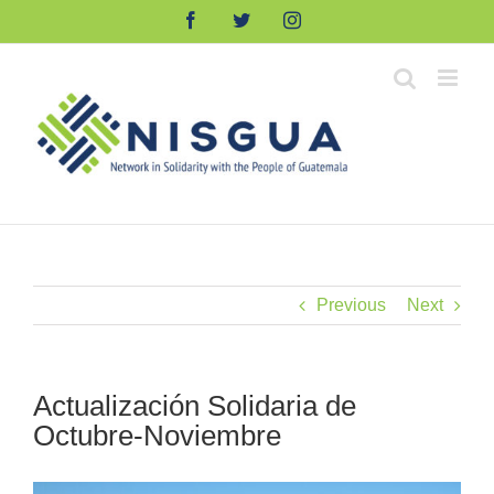
Skip
Facebook
Twitter
Instagram
to
content
Previous
Next
Actualización Solidaria de
Octubre-Noviembre