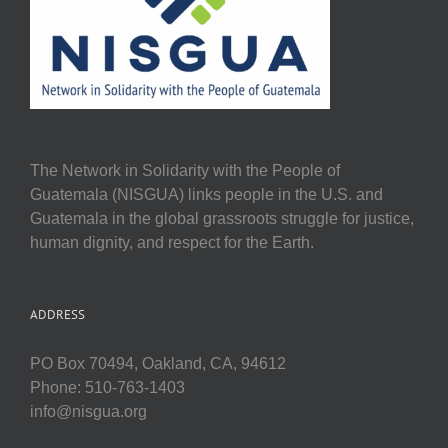
The Network in Solidarity with the People of
Guatemala (NISGUA) links people in the U.S. and
Guatemala in the global grassroots struggle for justice,
human dignity, and respect for the Earth.
ADDRESS
PO Box 70494, Oakland, CA, 94612
Phone: 510-763-1403
info@nisgua.org