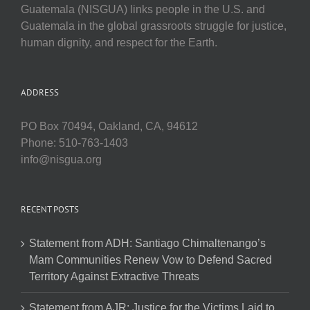
Guatemala (NISGUA) links people in the U.S. and
Guatemala in the global grassroots struggle for justice,
human dignity, and respect for the Earth.
ADDRESS
PO Box 70494, Oakland, CA, 94612
Phone: 510-763-1403
info@nisgua.org
RECENT POSTS
Statement from ADH: Santiago Chimaltenango’s
Mam Communities Renew Vow to Defend Sacred
Territory Against Extractive Threats
Statement from AJR: Justice for the Victims Laid to