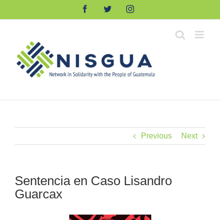
Skip
Facebook
Twitter
Instagram
to
content
Previous
Next
Sentencia en Caso Lisandro
Guarcax