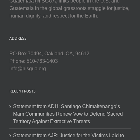
Guatemala (NISGUA) links people in the U.S. and
Guatemala in the global grassroots struggle for justice,
human dignity, and respect for the Earth.
ADDRESS
PO Box 70494, Oakland, CA, 94612
Phone: 510-763-1403
info@nisgua.org
RECENT POSTS
Statement from ADH: Santiago Chimaltenango’s
Mam Communities Renew Vow to Defend Sacred
Territory Against Extractive Threats
Statement from AJR: Justice for the Victims Laid to