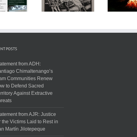
NT POSTS
atement from ADH:
ntiago Chimaltenango’s
am Communities Renew
w to Defend Sacred
rritory Against Extractive
reats
atement from AJR: Justice
r the Victims Laid to Rest in
n Martín Jilotepeque