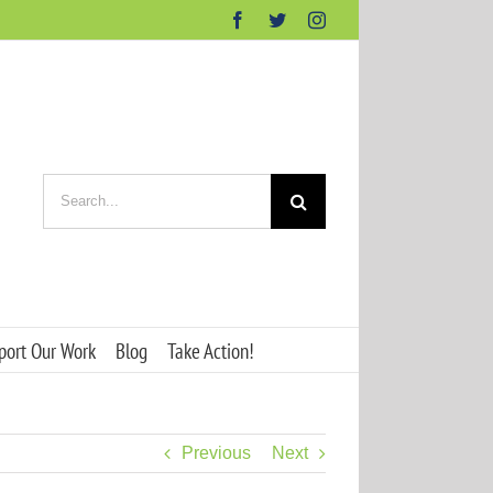
Facebook
Twitter
Instagram
Search
for:
port Our Work
Blog
Take Action!
Previous
Next