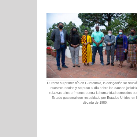
Durante su primer día en Guatemala, la delegación se reuni
nuestres socios y se puso al día sobre las causas judicial
relativas a los crímenes contra la humanidad cometidos por
Estado guatemalteco respaldado por Estados Unidos en 
década de 1980.