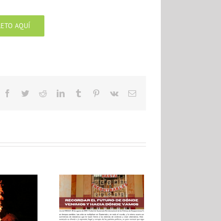
LETO AQUÍ
Facebook
Twitter
Reddit
LinkedIn
Tumblr
Pinterest
Vk
Email