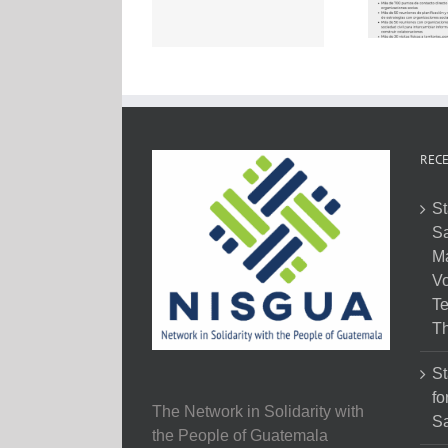
RECE
St
Sa
M
Vo
Te
Th
St
fo
The Network in Solidarity with
Sa
the People of Guatemala