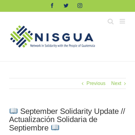
Skip
Facebook
Twitter
Instagram
to
content
Previous
Next
September Solidarity Update //
Actualización Solidaria de
Septiembre