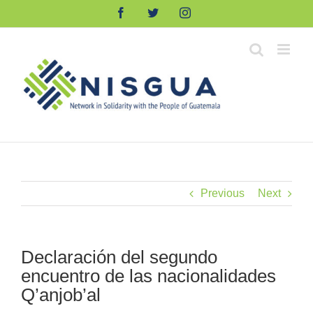
Skip
Facebook
Twitter
Instagram
to
content
Previous
Next
Declaración del segundo
encuentro de las nacionalidades
Q’anjob’al