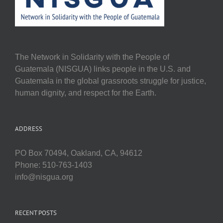
The Network in Solidarity with the People of
Guatemala (NISGUA) links people in the U.S. and
Guatemala in the global grassroots struggle for justice,
human dignity, and respect for the Earth.
ADDRESS
PO Box 70494, Oakland, CA, 94612
Phone: 510-763-1403
info@nisgua.org
RECENT POSTS