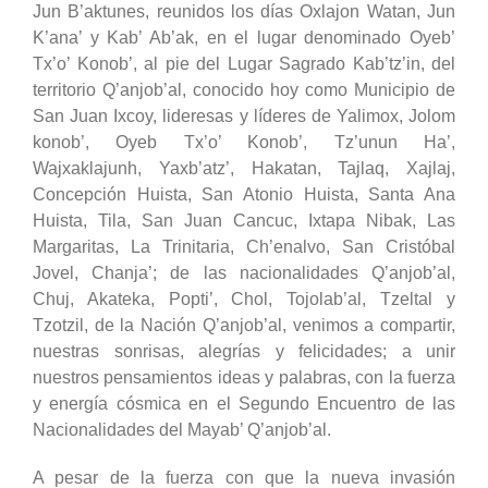
Jun B’aktunes, reunidos los días Oxlajon Watan, Jun
K’ana’ y Kab’ Ab’ak, en el lugar denominado Oyeb’
Tx’o’ Konob’, al pie del Lugar Sagrado Kab’tz’in, del
territorio Q’anjob’al, conocido hoy como Municipio de
San Juan Ixcoy, lideresas y líderes de Yalimox, Jolom
konob’, Oyeb Tx’o’ Konob’, Tz’unun Ha’,
Wajxaklajunh, Yaxb’atz’, Hakatan, Tajlaq, Xajlaj,
Concepción Huista, San Atonio Huista, Santa Ana
Huista, Tila, San Juan Cancuc, Ixtapa Nibak, Las
Margaritas, La Trinitaria, Ch’enalvo, San Cristóbal
Jovel, Chanja’; de las nacionalidades Q’anjob’al,
Chuj, Akateka, Popti’, Chol, Tojolab’al, Tzeltal y
Tzotzil, de la Nación Q’anjob’al, venimos a compartir,
nuestras sonrisas, alegrías y felicidades; a unir
nuestros pensamientos ideas y palabras, con la fuerza
y energía cósmica en el Segundo Encuentro de las
Nacionalidades del Mayab’ Q’anjob’al.
A pesar de la fuerza con que la nueva invasión