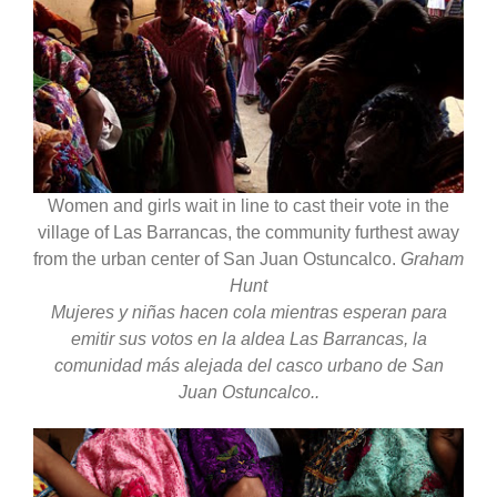
Women and girls wait in line to cast their vote in the
village of Las Barrancas, the community furthest away
from the urban center of San Juan Ostuncalco.
Graham
Hunt
Mujeres y niñas hacen cola mientras esperan para
emitir sus votos en la aldea Las Barrancas, la
comunidad más alejada del casco urbano de San
Juan Ostuncalco..