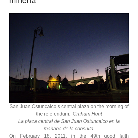
minería
San Juan Ostuncalco’s central plaza on the morning of
the referendum.
Graham Hunt
La plaza central de San Juan Ostuncalco en la
mañana de la consulta.
On February 18, 2011, in the 49th good faith