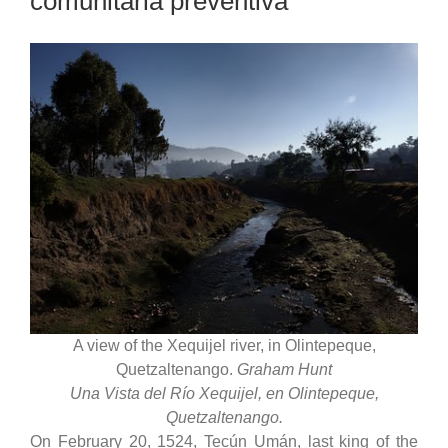
comunitaria preventiva
A view of the Xequijel river, in Olintepeque,
Quetzaltenango.
Graham Hunt
Una Vista del Río Xequijel, en Olintepeque,
Quetzaltenango.
On February 20, 1524, Tecún Umán, last king of the