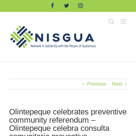
Skip
Facebook
Twitter
Instagram
to
content
Previous
Next
Olintepeque celebrates preventive
community referendum –
Olintepeque celebra consulta