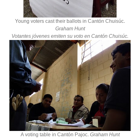
Young voters cast their ballots in Cantón Chuisúc.
Graham Hunt
Votantes jóvenes emiten su voto en Cantón Chuisúc.
A voting table in Cantón Pajoc.
Graham Hunt