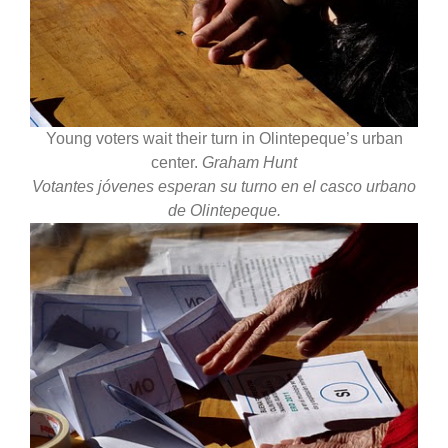
Young voters wait their turn in Olintepeque’s urban
center.
Graham Hunt
Votantes jóvenes esperan su turno en el casco urbano
de Olintepeque.