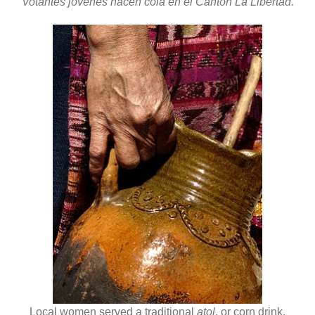
Votantes jóvenes hacen cola en el Cantón La Libertad.
Local women served a traditional
atol
, or corn drink,