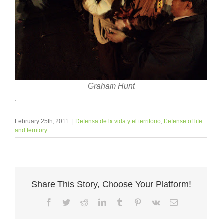
Graham Hunt
.
February 25th, 2011
|
Defensa de la vida y el territorio
,
Defense of life
and territory
Share This Story, Choose Your Platform!
Facebook
Twitter
Reddit
LinkedIn
Tumblr
Pinterest
Vk
Email