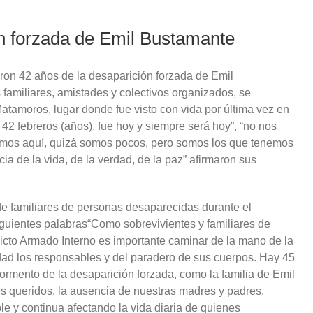
ón forzada de Emil Bustamante
ron 42 años de la desaparición forzada de Emil
s familiares, amistades y colectivos organizados, se
atamoros, lugar donde fue visto con vida por última vez en
 42 febreros (años), fue hoy y siempre será hoy”, “no nos
tamos aquí, quizá somos pocos, pero somos los que tenemos
ia de la vida, de la verdad, de la paz” afirmaron sus
de familiares de personas desaparecidas durante el
iguientes palabras“Como sobrevivientes y familiares de
licto Armado Interno es importante caminar de la mano de la
rdad los responsables y del paradero de sus cuerpos. Hay 45
l tormento de la desaparición forzada, como la familia de Emil
s queridos, la ausencia de nuestras madres y padres,
le y continua afectando la vida diaria de quienes