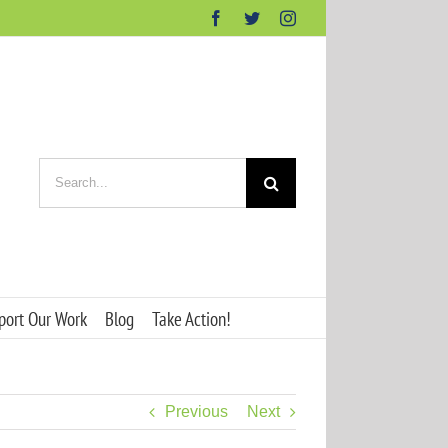
Facebook
Twitter
Instagram
Search
for:
port Our Work
Blog
Take Action!
Previous
Next