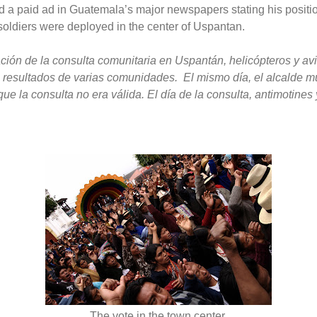
d a paid ad in Guatemala’s major newspapers stating his positi
 soldiers were deployed in the center of Uspantan.
ización de la consulta comunitaria en Uspantán, helicópteros y a
os resultados de varias comunidades. El mismo día, el alcalde
e la consulta no era válida. El día de la consulta, antimotine
The vote in the town center.