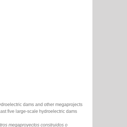
hydroelectric dams and other megaprojects
east five large-scale hydroelectric dams
 otros megaproyectos construidos o