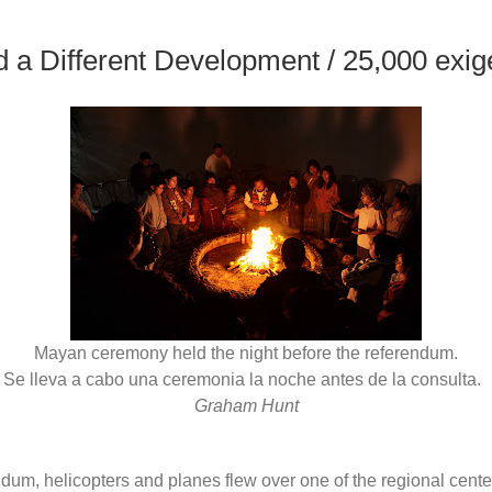
a Different Development / 25,000 exige
Mayan ceremony held the night before the referendum.
Se lleva a cabo una ceremonia la noche antes de la consulta.
Graham Hunt
dum, helicopters and planes flew over one of the regional cent