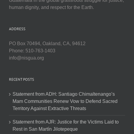
Guatemala in the global grassroots struggle for justice,
human dignity, and respect for the Earth.
ADDRESS
PO Box 70494, Oakland, CA, 94612
Phone: 510-763-1403
info@nisgua.org
RECENT POSTS
Statement from ADH: Santiago Chimaltenango’s
Mam Communities Renew Vow to Defend Sacred
Territory Against Extractive Threats
Statement from AJR: Justice for the Victims Laid to
Rest in San Martín Jilotepeque