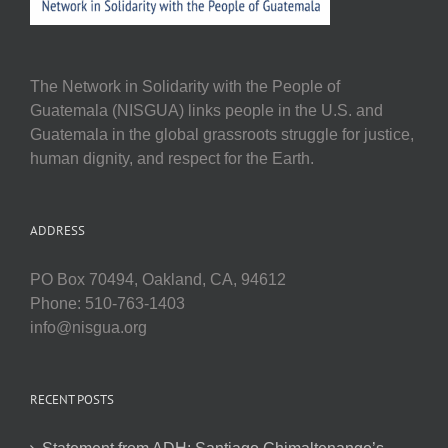
The Network in Solidarity with the People of
Guatemala (NISGUA) links people in the U.S. and
Guatemala in the global grassroots struggle for justice,
human dignity, and respect for the Earth.
ADDRESS
PO Box 70494, Oakland, CA, 94612
Phone: 510-763-1403
info@nisgua.org
RECENT POSTS