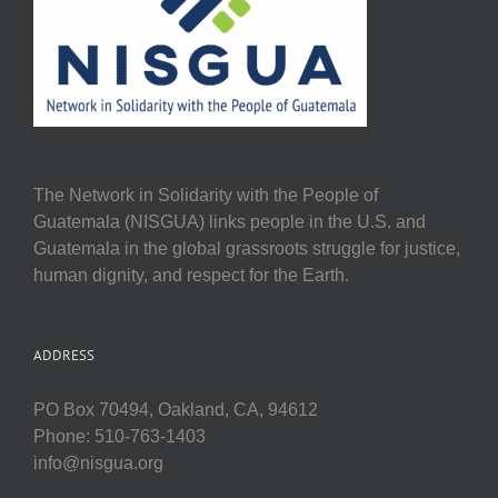
The Network in Solidarity with the People of
Guatemala (NISGUA) links people in the U.S. and
Guatemala in the global grassroots struggle for justice,
human dignity, and respect for the Earth.
ADDRESS
PO Box 70494, Oakland, CA, 94612
Phone: 510-763-1403
info@nisgua.org