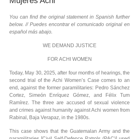
Mujeres Achi”
You can find the original statement in Spanish further
below. // Puedes encontrar el comunicado original en
español más abajo.
WE DEMAND JUSTICE
FOR ACHI WOMEN
Today, May 30, 2025, after four months of hearings, the
second trial of the Achi Women’s Case comes to an
end, against the former paramilitaries: Pedro Sánchez
Cortez, Simeón Enríquez Gómez, and Félix Tum
Ramírez. The three are accused of sexual violence
and crimes against humanity against Achi women from
Rabinal, Baja Verapaz, in the 1980s.
This case shows that the Guatemalan Army and the
paramilitaries [Civil Self-Defence Patrols (PAC)] used