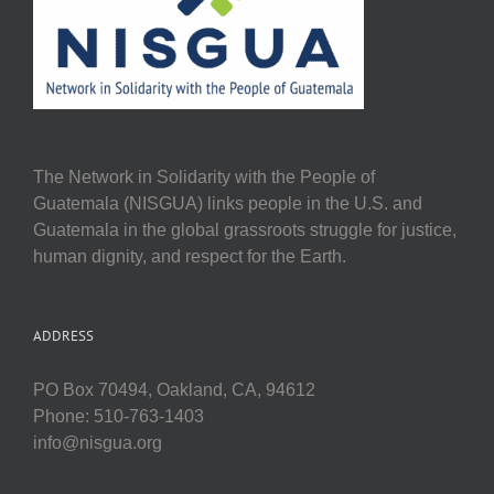
The Network in Solidarity with the People of
Guatemala (NISGUA) links people in the U.S. and
Guatemala in the global grassroots struggle for justice,
human dignity, and respect for the Earth.
ADDRESS
PO Box 70494, Oakland, CA, 94612
Phone: 510-763-1403
info@nisgua.org