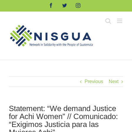
Skip
Facebook
Twitter
Instagram
to
content
Previous
Next
Statement: “We demand Justice
for Achi Women” // Comunicado:
“Exigimos Justicia para las