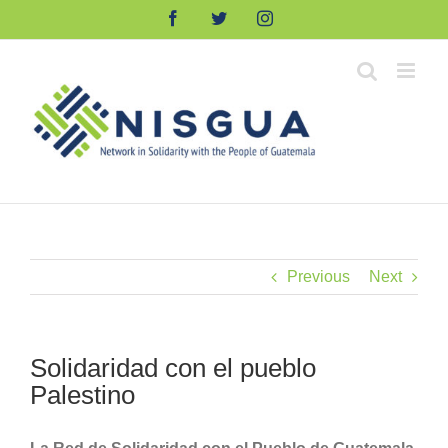
Skip
Facebook
Twitter
Instagram
to
content
Previous
Next
Solidaridad con el pueblo
Palestino