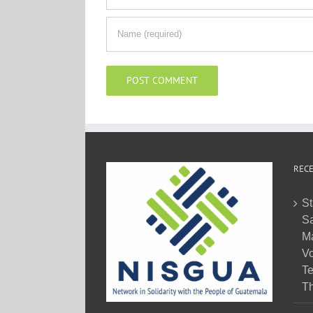
RECE
St
Sa
M
Vo
Te
Th