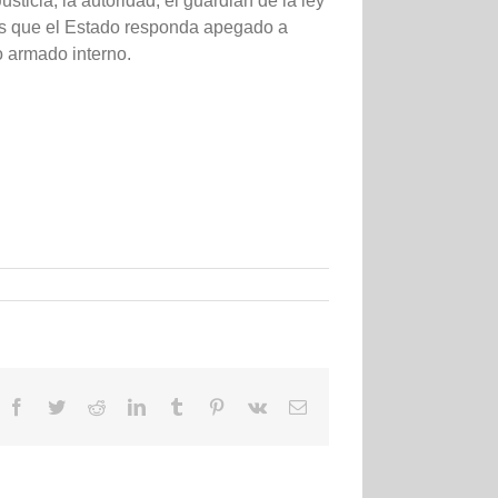
ticia, la autoridad, el guardián de la ley
os que el Estado responda apegado a
to armado interno.
Facebook
Twitter
Reddit
LinkedIn
Tumblr
Pinterest
Vk
Email