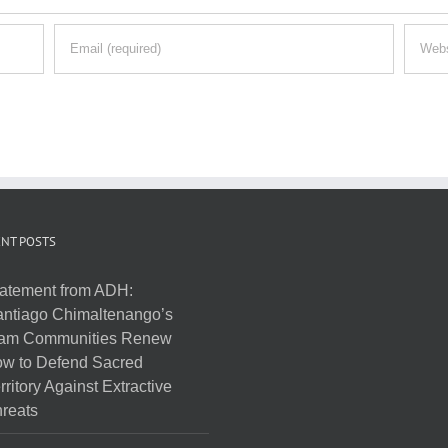
NT POSTS
atement from ADH:
ntiago Chimaltenango’s
am Communities Renew
w to Defend Sacred
rritory Against Extractive
reats