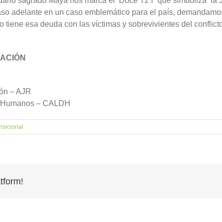
dario sagrado Maya nos marca el Doce Tz´i´ que simboliza la Jus
 paso adelante en un caso emblemático para el país, demandam
ado tiene esa deuda con las víctimas y sobrevivientes del conflic
IACIÓN
ión – AJR
os Humanos – CALDH
ansicional
tform!