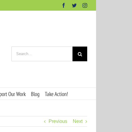
Facebook
Twitter
Instagram
Search
for:
port Our Work
Blog
Take Action!
Previous
Next