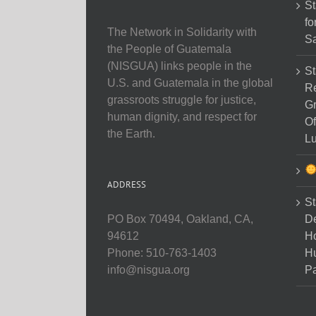
St
fo
The Network in Solidarity with
Sa
the People of Guatemala
(NISGUA) links people in the
St
U.S. and Guatemala in the global
Re
grassroots struggle for justice,
Gr
human dignity, and respect for
Of
the Earth.
Lu
ADDRESS
St
D
PO Box 70494, Oakland, CA,
Ho
94612
H
Phone: 510-763-1403
Pa
info@nisgua.org