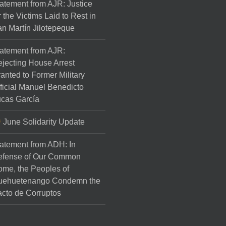
atement from AJR: Justice
r the Victims Laid to Rest in
n Martín Jilotepeque
atement from AJR:
jecting House Arrest
anted to Former Military
ficial Manuel Benedicto
cas García
June Solidarity Update
atement from ADH: In
efense of Our Common
me, the Peoples of
uehuetenango Condemn the
cto de Corruptos