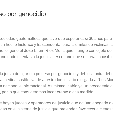
so por genocidio
a sociedad guatemalteca que tuvo que esperar casi 30 años para
n hecho histórico y trascendental para las miles de víctimas, la
io, el general José Efraín Ríos Montt quien fungió como jefe d
 rindiendo cuentas a la justicia, escenario que se creía imposi
la jueza de ligarlo a proceso por genocidio y delitos contra d
medida sustitutiva de arresto domiciliario otorgada a Ríos Mont
 nacional e internacional. Asimismo, había ya un precedente de
s, por lo que consideramos incoherente dicha medida.
hayan jueces y operadores de justicia que actúan apegado a de
as en el sistema de justicia que pretenden favorecer a ciertos s