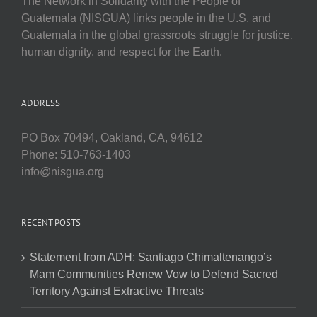
The Network in Solidarity with the People of
Guatemala (NISGUA) links people in the U.S. and
Guatemala in the global grassroots struggle for justice,
human dignity, and respect for the Earth.
ADDRESS
PO Box 70494, Oakland, CA, 94612
Phone: 510-763-1403
info@nisgua.org
RECENT POSTS
Statement from ADH: Santiago Chimaltenango’s
Mam Communities Renew Vow to Defend Sacred
Territory Against Extractive Threats