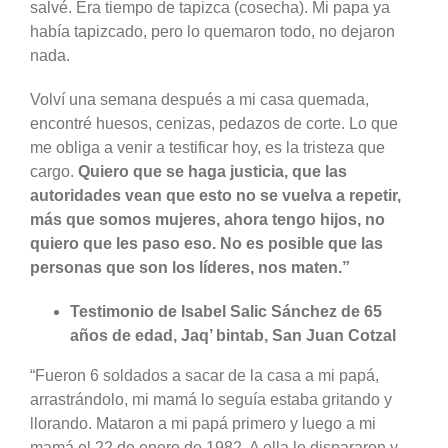
salvé. Era tiempo de tapizca (cosecha). Mi papa ya
había tapizcado, pero lo quemaron todo, no dejaron
nada.
Volví una semana después a mi casa quemada,
encontré huesos, cenizas, pedazos de corte. Lo que
me obliga a venir a testificar hoy, es la tristeza que
cargo.
Quiero que se haga justicia, que las
autoridades vean que esto no se vuelva a repetir,
más que somos mujeres, ahora tengo hijos, no
quiero que les paso eso. No es posible que las
personas que son los líderes, nos maten.”
Testimonio de Isabel Salic Sánchez de 65
años de edad, Jaq’ bintab, San Juan Cotzal
“Fueron 6 soldados a sacar de la casa a mi papá,
arrastrándolo, mi mamá lo seguía estaba gritando y
llorando. Mataron a mi papá primero y luego a mi
mamá el 22 de enero de 1982. A ella le dispararon y