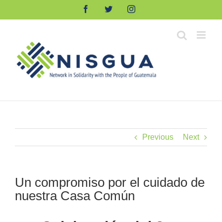
Skip
Facebook
Twitter
Instagram
to
content
Previous
Next
Un compromiso por el cuidado de
nuestra Casa Común