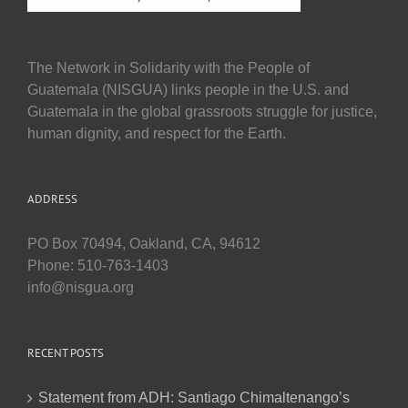
The Network in Solidarity with the People of
Guatemala (NISGUA) links people in the U.S. and
Guatemala in the global grassroots struggle for justice,
human dignity, and respect for the Earth.
ADDRESS
PO Box 70494, Oakland, CA, 94612
Phone: 510-763-1403
info@nisgua.org
RECENT POSTS
Statement from ADH: Santiago Chimaltenango’s