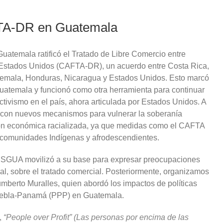
FTA-DR en Guatemala
uatemala ratificó el Tratado de Libre Comercio entre
Estados Unidos (CAFTA-DR), un acuerdo entre Costa Rica,
temala, Honduras, Nicaragua y Estados Unidos. Esto marcó
Guatemala y funcionó como otra herramienta para continuar
activismo en el país, ahora articulada por Estados Unidos. A
a con nuevos mecanismos para vulnerar la soberanía
ón económica racializada, ya que medidas como el CAFTA
comunidades Indígenas y afrodescendientes.
ISGUA movilizó a su base para expresar preocupaciones
ral, sobre el tratado comercial. Posteriormente, organizamos
umberto Muralles, quien abordó los impactos de políticas
uebla-Panamá (PPP) en Guatemala.
,
“People over Profit” (Las personas por encima de las