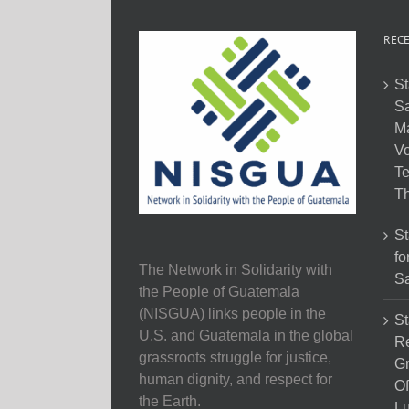
RECE
St
Sa
M
Vo
Te
Th
St
fo
The Network in Solidarity with
Sa
the People of Guatemala
(NISGUA) links people in the
St
U.S. and Guatemala in the global
Re
grassroots struggle for justice,
Gr
human dignity, and respect for
Of
the Earth.
Lu