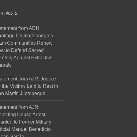
NT POSTS
atement from ADH:
ntiago Chimaltenango’s
am Communities Renew
w to Defend Sacred
rritory Against Extractive
reats
atement from AJR: Justice
r the Victims Laid to Rest in
n Martín Jilotepeque
atement from AJR:
jecting House Arrest
anted to Former Military
ficial Manuel Benedicto
cas García