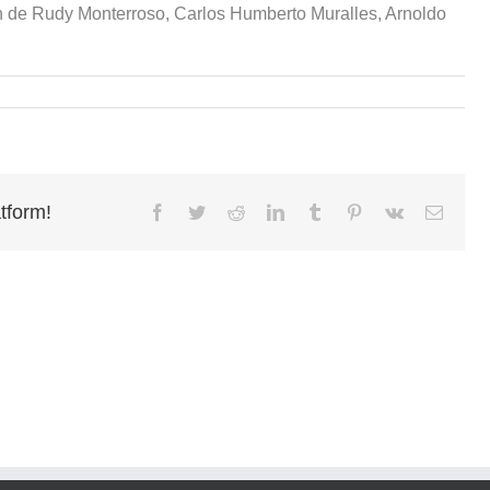
ión de Rudy Monterroso, Carlos Humberto Muralles, Arnoldo
tform!
Facebook
Twitter
Reddit
LinkedIn
Tumblr
Pinterest
Vk
Email