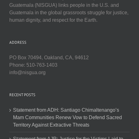
Guatemala (NISGUA) links people in the U.S. and
Guatemala in the global grassroots struggle for justice,
human dignity, and respect for the Earth.
ADDRESS
PO Box 70494, Oakland, CA, 94612
Phone: 510-763-1403
info@nisgua.org
RECENT POSTS
Statement from ADH: Santiago Chimaltenango’s
Mam Communities Renew Vow to Defend Sacred
Territory Against Extractive Threats
Statement from AJR: Justice for the Victims Laid to