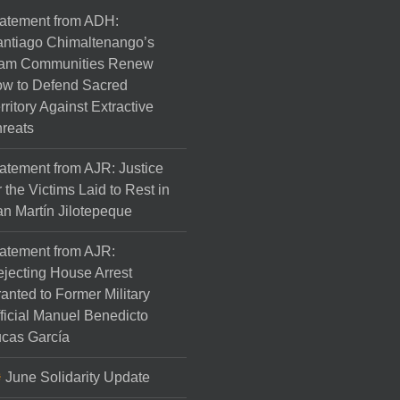
atement from ADH:
ntiago Chimaltenango’s
am Communities Renew
w to Defend Sacred
rritory Against Extractive
reats
atement from AJR: Justice
r the Victims Laid to Rest in
n Martín Jilotepeque
atement from AJR:
jecting House Arrest
anted to Former Military
ficial Manuel Benedicto
cas García
June Solidarity Update