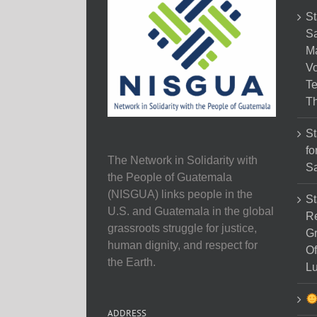
St
Sa
M
Vo
Te
Th
St
fo
The Network in Solidarity with
Sa
the People of Guatemala
(NISGUA) links people in the
St
U.S. and Guatemala in the global
Re
grassroots struggle for justice,
Gr
human dignity, and respect for
Of
the Earth.
Lu
ADDRESS