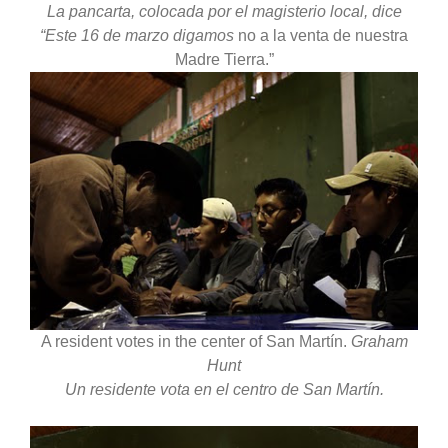
La pancarta, colocada por el magisterio local, dice
“Este 16 de marzo digamos
no a la venta de nuestra
Madre Tierra.”
A resident votes in the center of San Martín.
Graham
Hunt
Un residente vota en el centro de San Martín.