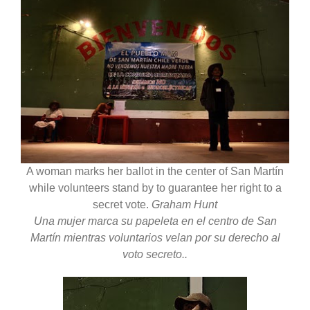
A woman marks her ballot in the center of San Martín
while volunteers stand by to guarantee her right to a
secret vote.
Graham Hunt
Una mujer marca su papeleta en el centro de San
Martín mientras voluntarios velan por su derecho al
voto secreto..