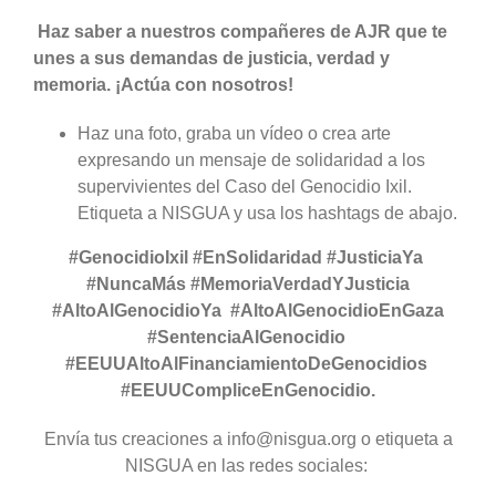
Haz saber a nuestros compañeres de AJR que te
unes a sus demandas de justicia, verdad y
memoria. ¡Actúa con nosotros!
Haz una foto, graba un vídeo o crea arte
expresando un mensaje de solidaridad a los
supervivientes del Caso del Genocidio Ixil.
Etiqueta a NISGUA y usa los hashtags de abajo.
#GenocidioIxil #EnSolidaridad #JusticiaYa
#NuncaMás #MemoriaVerdadYJusticia
#AltoAlGenocidioYa #AltoAlGenocidioEnGaza
#SentenciaAlGenocidio
#EEUUAltoAlFinanciamientoDeGenocidios
#EEUUCompliceEnGenocidio.
Envía tus creaciones a info@nisgua.org o etiqueta a
NISGUA en las redes sociales: