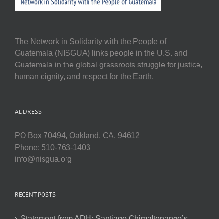
The Network in Solidarity with the People of
Guatemala (NISGUA) links people in the U.S. and
Guatemala in the global grassroots struggle for justice,
human dignity, and respect for the Earth.
ADDRESS
PO Box 70494, Oakland, CA, 94612
Phone: 510-763-1403
info@nisgua.org
RECENT POSTS
Statement from ADH: Santiago Chimaltenango’s