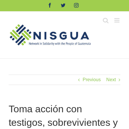
Skip
Facebook
Twitter
Instagram
to
content
Previous
Next
Toma acción con
testigos, sobrevivientes y