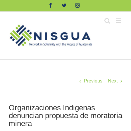
Skip
Facebook
Twitter
Instagram
to
content
Previous
Next
Organizaciones Indigenas
denuncian propuesta de moratoria
minera