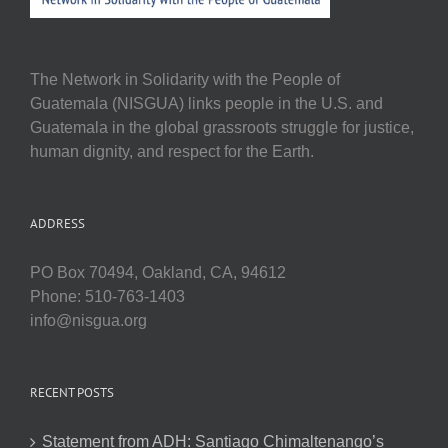
The Network in Solidarity with the People of
Guatemala (NISGUA) links people in the U.S. and
Guatemala in the global grassroots struggle for justice,
human dignity, and respect for the Earth.
ADDRESS
PO Box 70494, Oakland, CA, 94612
Phone: 510-763-1403
info@nisgua.org
RECENT POSTS
Statement from ADH: Santiago Chimaltenango’s