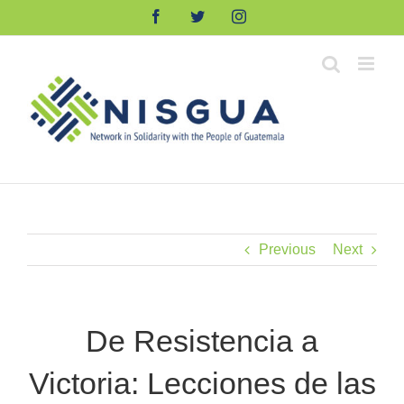
Skip
Facebook
Twitter
Instagram
to
content
Previous
Next
De Resistencia a
Victoria: Lecciones de las